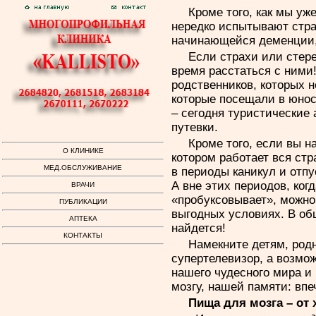
Кроме того, как мы уж
нередко испытывают стра
начинающейся деменции,
Если страхи или стере
время расстаться с ними
родственников, которых н
которые посещали в юнос
– сегодня туристические
путевки.
Кроме того, если вы н
О КЛИНИКЕ
котором работает вся стр
МЕД.ОБСЛУЖИВАНИЕ
в периоды каникул и отпу
А вне этих периодов, ког
ВРАЧИ
«пробуксовывает», можно
ПУБЛИКАЦИИ
выгодных условиях. В общ
АПТЕКА
найдется!
КОНТАКТЫ
Намекните детям, родн
супертелевизор, а возмож
нашего чудесного мира и
мозгу, нашей памяти: впе
Пища для мозга – от 