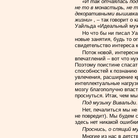
«И так отчаялась под
не то в монастырь, не т
декоративными вышивкам
жизни»
, – так говорит о
Уайльда «Идеальный муж
Но что бы ни писал У
новые занятия, будь то о
свидетельство интереса к
Поток новой, интерес
впечатлений – вот что ну
Поэтому поистине спасат
способностей к познанию
увлечения, расширение к
интеллектуальные нагрузк
мозгу благополучно впаст
проснуться. Итак, чем м
Под музыку Вивальд
Нет, печалиться мы не
не повредит). Мы будем 
здесь нет никакой ошибки
Проснись, о спящий м
Многие из нас в детст