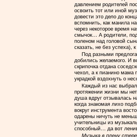
давлением родителей по
освоить тот или иной му
довести это дело до конц
вспомнить, как манила н
через некоторое время на
смычок… А родители, под
поленом над головой сына
сказать, не без успеха), 
Под разными предлога
добились желаемого. И в
скрипочка отдана соседск
чехол, а к пианино мама 
украдкой вздохнуть о не
Каждый из нас выбрал 
протяжении жизни мы нет-
душа вдруг отзывалась н
когда знакомая лихо под
вокруг инструмента восто
одарены ничуть не меньш
учительницы из музыкаль
способный… да вот лени
Музыка в плену стер