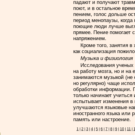
падают и получают травм
поют, и в остальное вре
пением, голос дольше ос
период менопаузы, когда 
поющие люди лучше выгля
прямее. Пение помогает 
напряжением.
Кроме того, занятия в
как социализация пожило
Музыка и физиология
Исследования ученых 
на работу мозга, но и на 
занимаются музыкой (не 
но регулярно) чаще испо
обработки информации. Пс
только начинает учиться 
испытывает изменения в 
улучшаются языковые нав
иностранного языка или 
память или настроение.
1
|
2
|
3
|
4
|
5
|
6
|
7
|
8
|
9
|
10
|
11
|