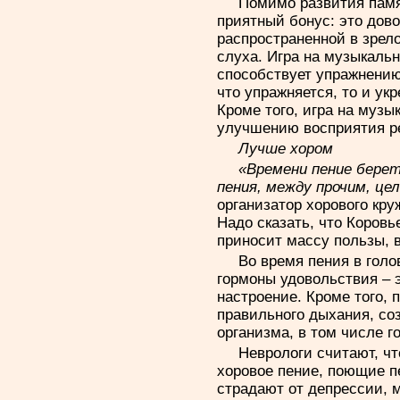
Помимо развития памя
приятный бонус: это дов
распространенной в зрел
слуха. Игра на музыкаль
способствует упражнению 
что упражняется, то и ук
Кроме того, игра на музы
улучшению восприятия р
Лучше хором
«Времени пение бере
пения, между прочим, це
организатор хорового кру
Надо сказать, что Коровь
приносит массу пользы, в
Во время пения в гол
гормоны удовольствия – 
настроение. Кроме того,
правильного дыхания, со
организма, в том числе г
Неврологи считают, ч
хоровое пение, поющие п
страдают от депрессии, 