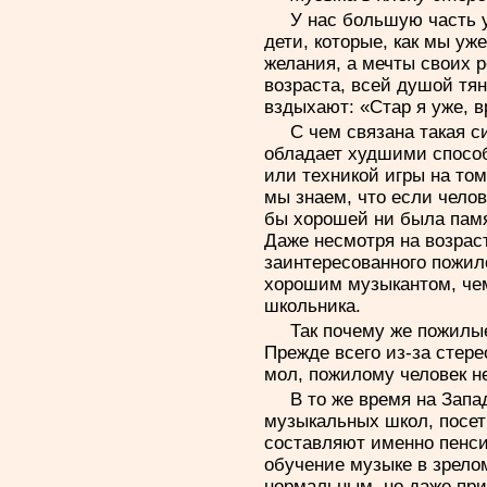
У нас большую часть 
дети, которые, как мы у
желания, а мечты своих 
возраста, всей душой тя
вздыхают: «Стар я уже, 
С чем связана такая с
обладает худшими способ
или техникой игры на том
мы знаем, что если челов
бы хорошей ни была памят
Даже несмотря на возрас
заинтересованного пожил
хорошим музыкантом, чем
школьника.
Так почему же пожилы
Прежде всего из-за стер
мол, пожилому человек н
В то же время на Зап
музыкальных школ, посет
составляют именно пенси
обучение музыке в зрелом
нормальным, но даже пр