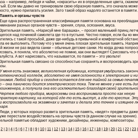
за – например, лебедя и чайки, «окрасить» их в определенные цвета, скаже
тый. Если мы давно не тренировали свою образную память, это сначала може
осто, нужно прилагать усилия. Зато такой образ надолго останется в памяти.
Память и органы чувств
Еще одна распространенная классификация памяти основана на преобладан
минании разных органов чувств – зрения, слуха, осязания, вкуса.
Зрительная память. «Нарисуй мне барашка», – просил маленький принц летч
егося над починкой самолета где-то в пустыне. Честно говоря, если бы ко мн
тились с такой просьбой, даже где-нибудь в привычной и комфортной обстано
ла ее выполнить. Потому что у меня
очень
плохая зрительная память. Наприм
й жизни не раз видела санки – обычные детские санки. Но когда дочка попро
совать, я поняла, что абсолютно не помню, как они выглядят! Срисовать что-
луйста. А вот нарисовать, что называется, по памяти – это увольте!
Зрительная память связано со способностью сохранять и воспроизводить з
азы.
У меня есть знакомая, великолепная художница, которая умудрилась закон
иотехнический колледж, абсолютно не имея склонности к электронике и ни
понимая. Любой прибор и сегодня остается для нее тайной за семью печатя
о – она панически боится электрического тока. Тем не менее у нее есть д
иоинженера, а получила она его исключительно благодаря своей зрительно
Чертеж любого прибора, микросхемы она воспринимала просто как некую
трактную картинку, на которой где-то есть выступ, а где-то крестик. Эт
 и воспроизводила на экзаменах и зачетах и делала это точнее и изящнее 
наря.
Люди, у которых хорошо развита зрительная память, «видят» предметы даже 
уже перестали воздействовать на органы чувств (в данном случае на зрение)
тельной памятью обладают художники, дизайнеры, инженеры, композиторы.
2
|
3
|
4
|
5
|
6
|
7
|
8
|
9
|
10
|
11
|
12
|
13
|
14
|
15
|
16
|
17
|
18
|
19
|
20
|
21
|
22
|
23
|