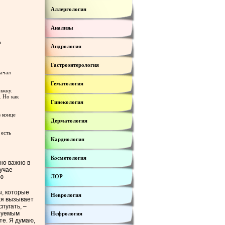
Аллергология
Анализы
в
Андрология
Гастроэнтерология
начал
Гематология
ижку.
. Но как
Гинекология
в конце
Дерматология
 есть
Кардиология
Косметология
но важно в
лучае
ую
ЛОР
ы, которые
Неврология
ая вызывает
пугать, –
ируемым
Нефрология
те. Я думаю,