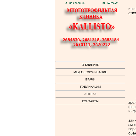
испо
сти
О КЛИНИКЕ
МЕД.ОБСЛУЖИВАНИЕ
ВРАЧИ
ПУБЛИКАЦИИ
АПТЕКА
КОНТАКТЫ
зрел
фор
инф
зан
эмоц
веро
объ