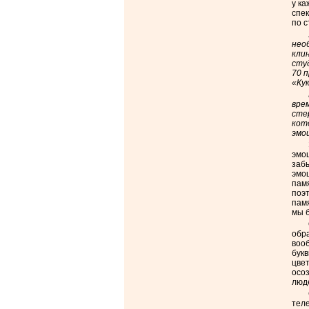
у ка
спек
по 
нео
кли
студ
70 
«Ку
вре
сте
кот
эмо
эмо
заб
эмо
памя
поэт
памя
мы 
обра
воо
букв
цвет
осоз
люд
теле