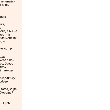
м зеленый и
т быть
ии в
ика,
е
вке, я бы не
ер, я в
сила меня их
то –
рительные
чить
чего в ней
ми, более
иплом
й памяти.
у картинку
любого
тогда, когда
. Хорошей
24
|
25