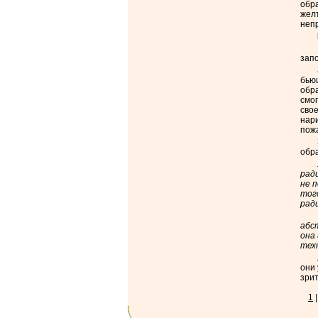
обра
жел
непр
запо
бьющ
обра
смог
свое
нари
пожа
обр
рад
не 
тог
рад
абс
она
тех
они 
зри
1
|