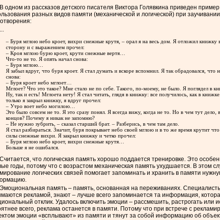
В одном из рассказов детского писателя Виктора Голявкина приведен пример
льзования разных видов памяти (механической и логической) при заучивании
хотворения:
...
– Буря мглою небо кроет, вихри снежные крутя, – орал я на весь дом. Я отложил книжку 
сторону и с выражением прочел:
– Кроя мглою бурю кроет, крути снежные вертя…
Что-то не то. Я опять начал снова:
– Буря мглою…
Я забыл вдруг, что буря кроет. Я стал думать и вскоре вспомнил. Я так обрадовался, что 
снова:
– Буря кроет небо мглоет…
Мглоет? Что это такое? Мне стало не по себе. Такого, по-моему, не было. Я поглядел в кн
Ну, так и есть! Мглоета нету! Я стал читать, глядя в книжку: все получилось, как в книжке
только я закрыл книжку, я вдруг прочел:
– Утро воет небо могилою…
Это было совсем не то. Я это сразу понял. Я всегда вижу, когда не то. Но в чем тут дело, 
концов? Почему я никак не запомню?
– Не нужно зубрить, – сказал старший брат. – Разберись, в чем там дело.
Я стал разбираться. Значит, буря покрывает небо своей мглою и в то же время крутит что
силы снежные вихри. Я закрыл книжку и четко прочел:
– Буря мглою небо кроет, вихри снежные крутя…
Больше я не ошибался.
Считается, что логическая память хорошо поддается тренировке. Это особен
ые годы, потому что с возрастом механическая память ухудшается. В этом с
мирование логических связей помогает запоминать и хранить в памяти нужн
ормацию.
Эмоциональная память – память, основанная на переживаниях. Специалист
имаются рекламой, знают – лучше всего запоминается та информация, котор
иональный отклик. Удалось включить эмоции – рассмешить, растрогать или ис
ятнее всего, реклама останется в памяти. Потому что при встрече с реклам
ектом эмоции «всплывают» из памяти и тянут за собой информацию об объек