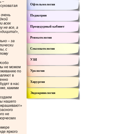
ь –
Офтольмология
 суховатая
 очень
Педиатрия
дкой
и всех
Процедурный кабинет
 не все, а
ндицита!»,
Ревматология
льно – за
тически
Сексопатология
ы, с
 тому
УЗИ
Особо
мы не можем
Урология
реживанию по
авляют в
менно
Хирургия
будят в нас
оже, какими
Эндокринология
создаем
ты нашего
«окрашивают»
расного
ого не
ворческих
номере
иде яркого