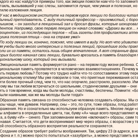
ждого из нас найдутся примеры того, как эмоции помогли нам что-то запомнит
такль, вызывавший у нас слезы, запомнится лучше, чем умная и полезная, но
стилю изложения лекция.
У нас в медицинском институте на первом курсе лекции по биологии читал
бычный преподаватель. С виду типичный профессор – приземистый, с боро
нышком, – он заходил в лекционный зал и бросал фразы, которые шокировал
ентов. Например, свою первую лекцию он начал словами: «Дураки вы все… ну
процентов», из последующих перлов – «Ешь газеты для профилактики аппе
кушка полезная птица – она на страже ума!»
По ходу лекции он, конечно, пояснял, что имеет в виду. Но вот что удивите
мя учебы было много интересных и полезных лекций, прошедшие годы прак
рли их из памяти, осталось лишь общее впечатление. А вот странные фраз
орых биолог начинал свои лекции, буквально врезались в память благодаря
циональному шоку, который они вызывали.
Эмоциональная память формируется рано – на первом году жизни ребенка. 
циональная память проявляется в человеческих взаимоотношениях. Почему 
ыть первую любовь? Потому что трудно найти что-то сопоставимое этому пе
циональному отклику! Мы уже говорили о том, что приятные переживания ост
ти более прочный след, чем то, что нас огорчило, расстроило, разозлило. И
ому мы так любим встречаться со школьными, студенческими друзьями – они 
ть о том времени, когда мы были молоды, счастливы, беспечны. Помните: «Б
были наивными, как же мы молоды были тогда!»
Образная память связана со способностью человека создавать образы. Мы 
зы чаще, чем думаем. Например, сны – это, по сути, тоже образы, плод рабо
бражения. Но и сознательно мы используем образную память. Многие люди 
ы алфавита в определенные цвета, так, букву «А» чаще всего представляют к
а, а букву «И» – синего. При запоминании многие «включают» образы, сами т
навая. Считается, что дети воспринимают мир через образы, с возрастом у т
ей способность образного восприятия реальности сохраняется.
Создание образов требует работы воображения. Так, цифру 23 (в адресе, в 
фона и т. п.) можно просто попытаться «зазубрить», а можно представить в в