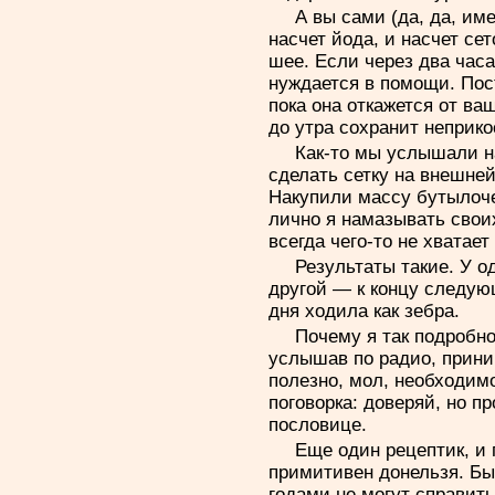
А вы сами (да, да, им
насчет йода, и насчет сет
шее. Если через два часа
нуждается в помощи. Пос
пока она откажется от ва
до утра сохранит неприко
Как-то мы услышали н
сделать сетку на внешней 
Накупили массу бутылоче
лично я намазывать свои
всегда чего-то не хватает
Результаты такие. У о
другой — к концу следую
дня ходила как зебра.
Почему я так подробно
услышав по радио, прин
полезно, мол, необходимо
поговорка: доверяй, но п
пословице.
Еще один рецептик, и 
примитивен донельзя. Бы
годами не могут справитьс