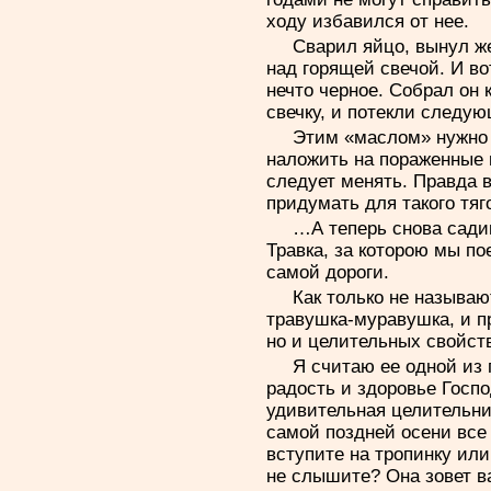
ходу избавился от нее.
Сварил яйцо, вынул же
над горящей свечой. И во
нечто черное. Собрал он 
свечку, и потекли следу
Этим «маслом» нужно 
наложить на пораженные 
следует менять. Правда 
придумать для такого тяг
…А теперь снова сади
Травка, за которою мы по
самой дороги.
Как только не называю
травушка-муравушка, и пр
но и целительных свойст
Я считаю ее одной из 
радость и здоровье Господ
удивительная целительни
самой поздней осени все в
вступите на тропинку или
не слышите? Она зовет ва