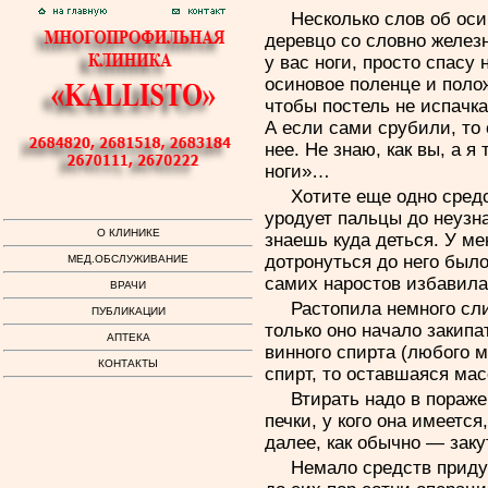
Несколько слов об оси
деревцо со словно желез
у вас ноги, просто спасу 
осиновое поленце и полож
чтобы постель не испачка
А если сами срубили, то 
нее. Не знаю, как вы, а я
ноги»…
Хотите еще одно сред
уродует пальцы до неузна
О КЛИНИКЕ
знаешь куда деться. У ме
дотронуться до него был
МЕД.ОБСЛУЖИВАНИЕ
самих наростов избавила
ВРАЧИ
Растопила немного сли
ПУБЛИКАЦИИ
только оно начало закипа
АПТЕКА
винного спирта (любого м
КОНТАКТЫ
спирт, то оставшаяся ма
Втирать надо в пораже
печки, у кого она имеется
далее, как обычно — зак
Немало средств придум