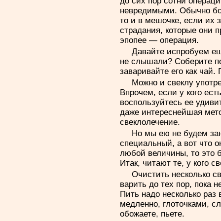
до сих пор сотни операц
невредимыми. Обычно бол
то и в мешочке, если их з
страдания, которые они п
эпопее — операция.
Давайте испробуем ещ
не слышали? Соберите по
заваривайте его как чай. 
Можно и свеклу употре
Впрочем, если у кого ест
воспользуйтесь ее удиви
даже интереснейшая мет
свеклолечение.
Но мы ею не будем за
специальный, а вот что 
любой величины, то это 
Итак, читают те, у кого с
Очистить несколько св
варить до тех пор, пока н
Пить надо несколько раз 
медленно, глоточками, с
обожаете, пьете.