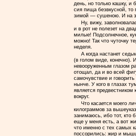
день, но только кашку, и 
сия пища безвкусной, то
зимой — сушеною. И на з
Ну, вижу, заволновалас
и в рот не полезет на дв
милые! Подсолнечное, ку
можно! Так что чуточку т
неделя.
А когда настанет седь
(в голом виде, конечно).
невооруженным глазом ра
отощал, да и во всей фи
самочувствие и говорить 
нынче. У кого в глазах т
является предвестником к
вокруг.
Что касается моего ли
килограммов за вышеуказ
занимаюсь, ибо тот, кто
еще у меня есть, а вот ж
что именно с тех самых 
поссорились: жир и мыш