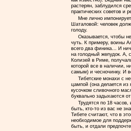
растерян, заблудился сре
практических советов и 
Мне лично импонирует
Шаталовой: человек долже
голоду.
Оказывается, чтобы не
чуть. К примеру, воины А
всего два финика… И нич
на голодный желудок. А, 
Колизей в Риме, получали
которой все в наличии, н
самым) и чесночинку. И вс
Тибетские монахи с н
цампой (она делается из
кусочком сливочного мас
буквально задыхаются от
Трудятся по 18 часов,
быть, кто-то из вас не зн
Тибете считают, что в эт
необходимое для поддерж
быть, и отдали предпочт