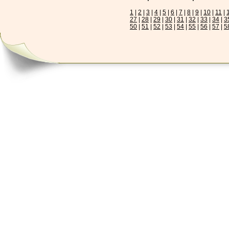
1
|
2
|
3
|
4
|
5
|
6
|
7
|
8
|
9
|
10
|
11
|
27
|
28
|
29
|
30
|
31
|
32
|
33
|
34
|
3
50
|
51
|
52
|
53
|
54
|
55
|
56
|
57
|
5