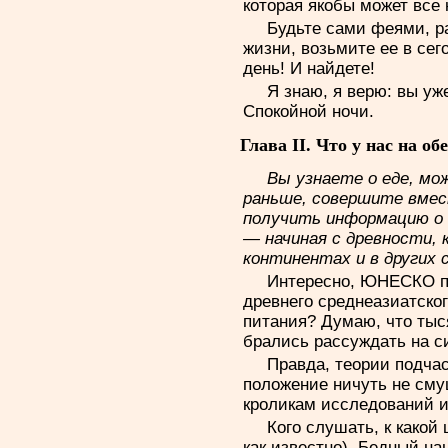
которая якобы может все 
Будьте сами феями, р
жизни, возьмите ее в се
день! И найдете!
Я знаю, я верю: вы уж
Спокойной ночи.
Глава II. Что у нас на об
Вы узнаете о еде, мо
раньше, совершите вме
получить информацию о т
— начиная с древности, 
континентах и в других
Интересно, ЮНЕСКО по
древнего среднеазиатско
питания? Думаю, что тыс
брались рассуждать на 
Правда, теории подчас
положение ничуть не сму
кроликам исследований 
Кого слушать, к какой
как известно). Бедный на