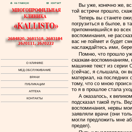
Вы уже, конечно же, в
той встречи прошло, скаж
Теперь вы станете ожи
погрузиться в былое, в т
припомнившийся во всех 
воспоминания, не рассказ
вас не поймет и будет с
наслаждайтесь ими, бере
Помню, что прошло уже
сказкам-воспоминаниям, 
О КЛИНИКЕ
машинке текст из серии 
МЕД.ОБСЛУЖИВАНИЕ
(сейчас, я слышала, он в
материал, на последних 
ВРАЧИ
тому, что со мною происх
ПУБЛИКАЦИИ
то я в прошлое стала ухо
АПТЕКА
А оказалось, к велико
КОНТАКТЫ
подсказал такой путь. Ве
воспоминания, нервы мои
заявляли врачи (они толь
могли предложить мне аб
предел).