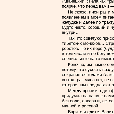
Жванецкий. Я ела как «ры
поярче, что перед вами 
Не скрою, иной раз и м
появлением в моем питан
желудке и далее по тракт
будто некто, хороший и ч
внутри…
Так что советую: прис
тибетских монахов… Стро
роботов. По их вере (буд
в том числе и по бегущем
специальные на то имеют
Конечно, им намного л
потому что сухость возду
сохраняется годами (даже
выход: раз мяса нет, не н
которое нам предлагают з
Между прочим, один ф
придумал на нашу с вами
без соли, сахара и, есте
манной и рисовой.
Варите и едите. Варит