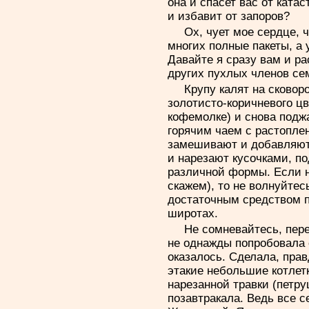
она и спасет вас от ката
и избавит от запоров?
Ох, чует мое сердце, ч
многих полные пакеты, а 
Давайте я сразу вам и ра
других пухлых членов се
Крупу калят на сковоро
золотисто-коричневого цв
кофемолке) и снова подж
горячим чаем с растопл
замешивают и добавляют 
и нарезают кусочками, по
различной формы. Если н
скажем), то не волнуйтес
достаточным средством 
широтах.
Не сомневайтесь, пере
не однажды попробовала е
оказалось. Сделала, правд
этакие небольшие котлет
нарезанной травки (петру
позавтракала. Ведь все с