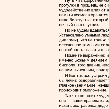
Путь к выздоровлению 
прогулки в прошедшие сч
чудодейственно влияют на
памяти космоса хранятся
виде биосгустка, который
вечный наш спутник.
Но не будем вдаватьс
Установлено умными людь
дипломы), что не только
иссеченное темными сила
способность оказаться в 
Помните выражение: и
именно Божьим деянием 
биополя, того давнишнего,
нашим нынешним, поис
И Бог так все устроил
бы лечит, оздоравливает
главное (внимание, женщи
происходит омоложение.
Так что не гоните чуд
они — ваши врачеватели
искать экстрасенса дядю