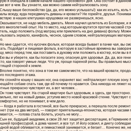
рую я обещала в самом начале нашего «розового» дня. Она состоит в данно
ае вот в чем. Вы узнаете, как можно самим нейтрализовать зону.
Слышу ваше беспокойство (да, да, его можно услышать!): как их изъять, коль 
алы всюду, куда передвинуть диваны и кровати? Не горюйте, друзья. Понима
вствую: в наших клетушках-хрущовках не развернешься, ясно.
Оказывается, не надо мебель двигать. Меня научил целитель из Болгарии, и 
его многолетний опыт. На то место, над которым крутится против часовой ст
тель, надо положить (под матрац или приклеить на дно дивана) фольгу. Можн
ользовать зеркало, канифоль, чеснок, одним словом, нейтрализующих матери
о.
Но мне сдается, что кусочек фольги, которая всегда бывает в пачке чая, вы с
ать. Подойдет и пищевая фольга, в которую в застойные времена вы заворач
цу, мясо перед тем, как поставить в духовку или положить в костер, если вы в 
Ею вы и уберете, как бы погасите зону, опасную для здоровья. Да, да, все ген
то, как говорят умные люди. Что уж, проще пареной репы. Вы правильно мыс
стящей стороной к земле.
Вполне понятно, что зона в том же самом месте, что на вашей кровати, прод
го последнего этажа.
Не сгоняйте кошку с ваших ног, она охраняет вас: нейтрализует плохую зону.
ещайте собаке спать там, где ей почему-то нравится. Она никогда не ляжет на
тные прекрасно чувствуют их, а вот человек…
Он тоже чувствует. На старой квартире был здоровым, а здесь, где просторн
ильно, лег на новый диван, уступив место новой красивой стенке. Чувствует 
омфортно, но не понимает, в чем дело.
— Когда я работала в гостиной, все было прекрасно, а перешла после ремонт
нет (три на два метра!), — говорит приятельница-японистка, которая часами
мается, — голова стала болеть, уснуть не могу…
Сын ее, будущий академик, в свои 28 лет защитил диссертацию, в Германию
шней профессурой, а дома чахнет, и все тут. И йогу освоил, и диету соблюдае
дной водой обливается, и гимнастикой занимается, и бегает… Конечно же, не