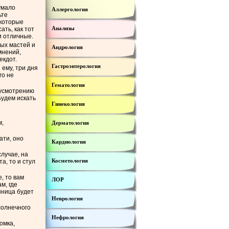
думало
Аллергология
ьте
 которые
Анализы
ать, как тот
и отличные.
ых мастей и
Андрология
мнений,
екдот.
Гастроэнтерология
 ему, три дня
го не
Гематология
у усмотрению
Будем искать
Гинекология
м,
Дерматология
ати, оно
Кардиология
лучае, на
Косметология
а, то и стул
, то вам
ЛОР
м, где
нница будет
Неврология
солнечного
Нефрология
омка,