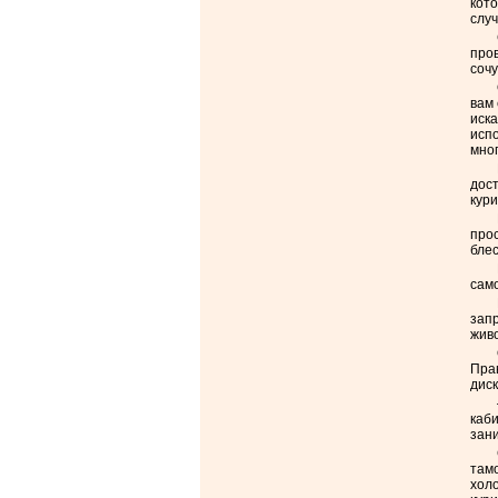
кото
случ
пров
сочу
вам 
иска
исп
мног
дост
кури
прос
бле
само
запр
живо
Прав
диск
каби
зани
тамо
холо