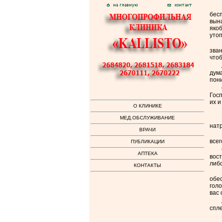
бесп
вын
якоб
уто
зван
чтоб
дума
пон
Госп
их и
О КЛИНИКЕ
МЕД.ОБСЛУЖИВАНИЕ
натр
ВРАЧИ
всег
ПУБЛИКАЦИИ
АПТЕКА
вост
либ
КОНТАКТЫ
обес
голо
вас 
спл