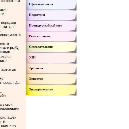
м конкретном
Офтольмология
такие
ю и
Педиатрия
я передаю
Процедурный кабинет
релки ваш
о
алов имеется
Ревматология
можете
Сексопатология
ивали рыбу,
походе.
иальное
УЗИ
лите:
Урология
олжится до
 Не
Хирургия
 провал. Да,
Эндокринология
о…
себя
а в свой
 переводами
 приглашен
т, и
 пьет и не