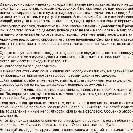
Из мировой истории известно: никогда и ни в какие века правительство и не 
окоиться о населении, которым руководило. И потому советую вам: перестан
ашивать в сердце глупые и пустые надежды на неких замечательных вождей,
ы ночи не спят, а только и ратуют о вашем благе, начинайте-ка сами себя спас
пающий, поступки которого мы с вами не однажды оценили как самые верные 
Итак, успокаиваемся, полностью выбрасываем из памяти руководителей разн
ий, а для того, чтобы по данному поводу у вас не возникало более никаких со
ы намного легче вам было отречься от всяких политмечтаний, послушайте ан
Армянское радио как-то спросили: что такое начальник? Оно, как и полагается
ло, а на четвертый ответило: начальник такой же человек, как и все, но он это
имает…
Однако же пусть их всех и каждого в отдельности осудит и накажет по своем
одь. А мы с вами засучим рукава и примемся нейтрализовать опасные зоны. 
 устранять, искать-находить и устранять.
Я благословляю вас, дорогие мои!
Начнем с собственного дома и жилищ своих родных и близких, а в дальнейше
енировавшись, примемся сеять добро повсюду, дарить его каждому.
…Как пришли с работы, не перекусывайте, а сразу принимайтесь за дело (кст
о вернее удается на голодный желудок, поверьте моему опыту).
Сначала определим, правильно ли мы спим, на север ли головой? В крайнем с
ок. Подвергаем осмотру все спальные места, а у кого сидячая домашняя работ
о кресло необходимо проверить.
Если разыскали провальную зону там, где ваши ноги находятся, когда вы спите
печены (если не появились до сего дня) болезни нижних конечностей; если та
ва, то давление и иные неприятности, связанные с головою. Особенно бессо
одолевать.
А тот, кто найдет вышеуказанную зону посредине постели, то есть в области 
етения, то… Не буду заканчивать фразу… Очень она тяжелою будет.
Не волнуйтесь, однако, друзья мои: в конце ваших изысканий вас ожидает сол